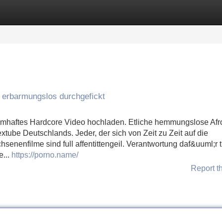
Categories
Register
Login
erbarmungslos durchgefickt
aumhaftes Hardcore Video hochladen. Etliche hemmungslose Afr
xtube Deutschlands. Jeder, der sich von Zeit zu Zeit auf die
chsenenfilme sind full affentittengeil. Verantwortung daf&uuml;r 
e...
https://porno.name/
Report t