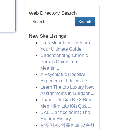
Web Directory Search
Search
New Site Listings
Gain Monetary Freedom :
Your Ultimate Guide
Understanding Chronic
Pain: A Guide from
Meanin...
A Psychiatric Hospital
Experience: Life Inside
Learn The top Luxury New
Assignments in Gurgaon...
Phân Tích Giải Đề 3 Buổi :
Mẹo Nắm Lấy Kết Quả ...
UAE Car Accidents: The
Hidden History
광주치과, 임플란트 맞춤형