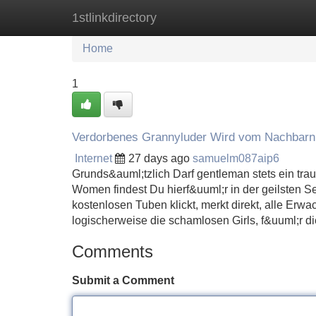
1stlinkdirectory
Home
New Site Listings
Add Site
Home
1
Verdorbenes Grannyluder Wird vom Nachbarn 
Internet
27 days ago
samuelm087aip6
Grunds&auml;tzlich Darf gentleman stets ein tr
Women findest Du hierf&uuml;r in der geilsten Se
kostenlosen Tuben klickt, merkt direkt, alle Erwa
logischerweise die schamlosen Girls, f&uuml;r di
Comments
Submit a Comment