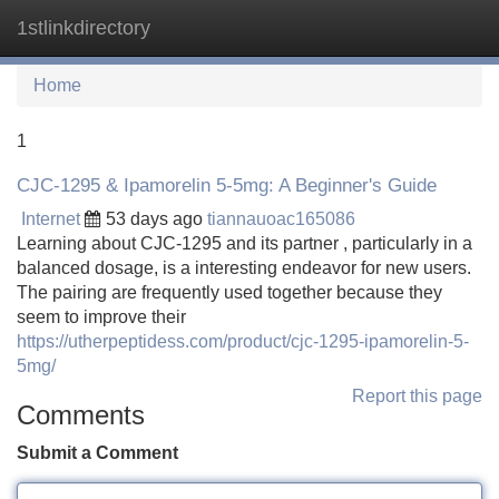
1stlinkdirectory
Tog
navi
Home
1
CJC-1295 & Ipamorelin 5-5mg: A Beginner's Guide
Internet
53 days ago
tiannauoac165086
Learning about CJC-1295 and its partner , particularly in a
balanced dosage, is a interesting endeavor for new users.
The pairing are frequently used together because they
seem to improve their
https://utherpeptidess.com/product/cjc-1295-ipamorelin-5-
5mg/
Report this page
Comments
Submit a Comment