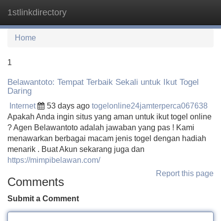
1stlinkdirectory
Tog
navi
Home
1
Belawantoto: Tempat Terbaik Sekali untuk Ikut Togel
Daring
Internet
53 days ago
togelonline24jamterperca067638
Apakah Anda ingin situs yang aman untuk ikut togel online
? Agen Belawantoto adalah jawaban yang pas ! Kami
menawarkan berbagai macam jenis togel dengan hadiah
menarik . Buat Akun sekarang juga dan
https://mimpibelawan.com/
Report this page
Comments
Submit a Comment