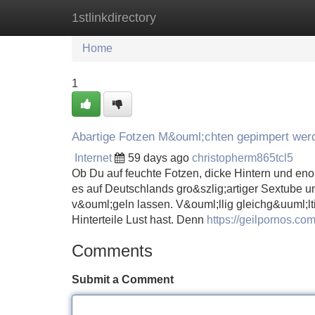
1stlinkdirectory
Home
New Site Listings
Add Site
Home
1
Abartige Fotzen M&ouml;chten gepimpert wer
Internet
59 days ago
christopherm865tcl5
Ob Du auf feuchte Fotzen, dicke Hintern und enor
es auf Deutschlands gro&szlig;artiger Sextube u
v&ouml;geln lassen. V&ouml;llig gleichg&uuml;ltig
Hinterteile Lust hast. Denn
https://geilpornos.com
Comments
Submit a Comment