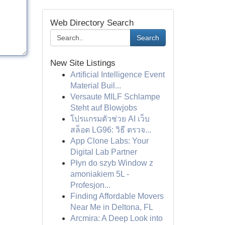
Web Directory Search
Search
New Site Listings
Artificial Intelligence Event
Material Buil...
Versaute MILF Schlampe
Steht auf Blowjobs
โปรแกรมตัวช่วย AI เว็บ
สล็อต LG96: วิธี ตรวจ...
App Clone Labs: Your
Digital Lab Partner
Płyn do szyb Window z
amoniakiem 5L -
Profesjon...
Finding Affordable Movers
Near Me in Deltona, FL
Arcmira: A Deep Look into