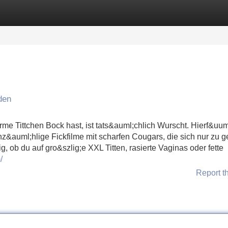
Categories
Register
Login
den
me Tittchen Bock hast, ist tats&auml;chlich Wurscht. Hierf&uuml
nz&auml;hlige Fickfilme mit scharfen Cougars, die sich nur zu g
, ob du auf gro&szlig;e XXL Titten, rasierte Vaginas oder fette
/
Report t