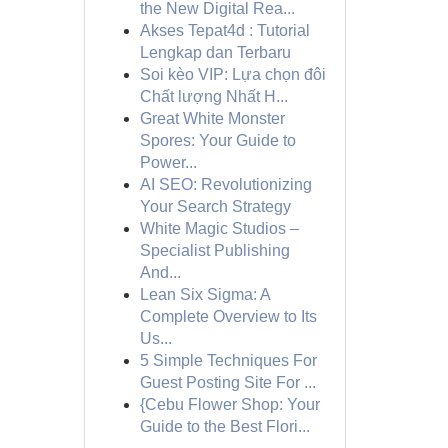
the New Digital Rea...
Akses Tepat4d : Tutorial
Lengkap dan Terbaru
Soi kèo VIP: Lựa chọn đôi
Chất lượng Nhất H...
Great White Monster
Spores: Your Guide to
Power...
AI SEO: Revolutionizing
Your Search Strategy
White Magic Studios –
Specialist Publishing
And...
Lean Six Sigma: A
Complete Overview to Its
Us...
5 Simple Techniques For
Guest Posting Site For ...
{Cebu Flower Shop: Your
Guide to the Best Flori...