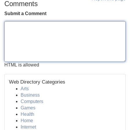
Comments
Submit a Comment
HTML is allowed
Web Directory Categories
Arts
Business
Computers
Games
Health
Home
Internet