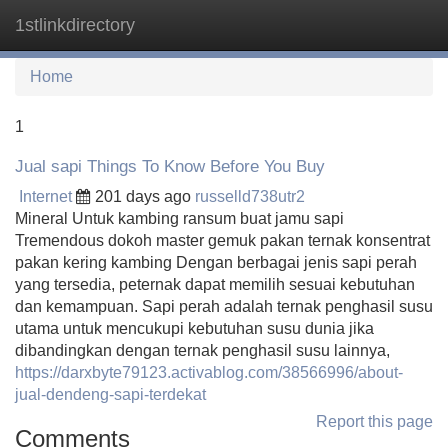
1stlinkdirectory
Tog
navi
Home
1
Jual sapi Things To Know Before You Buy
Internet
201 days ago
russelld738utr2
Mineral Untuk kambing ransum buat jamu sapi
Tremendous dokoh master gemuk pakan ternak konsentrat
pakan kering kambing Dengan berbagai jenis sapi perah
yang tersedia, peternak dapat memilih sesuai kebutuhan
dan kemampuan. Sapi perah adalah ternak penghasil susu
utama untuk mencukupi kebutuhan susu dunia jika
dibandingkan dengan ternak penghasil susu lainnya,
https://darxbyte79123.activablog.com/38566996/about-
jual-dendeng-sapi-terdekat
Report this page
Comments