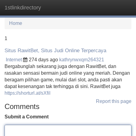
1stlinkdirectory
Tog
navi
Home
1
Situs RawitBet, Situs Judi Online Terpercaya
Internet
274 days ago
kathrynwxqm264321
Bergabunglah sekarang juga dengan RawitBet, dan
rasakan sensasi bermain judi online yang meriah. Dengan
beragam pilihan game, mulai dari slot, anda pasti akan
dapat kesenangan tak terhingga di sini. RawitBet juga
https://shorturl.at/sXfiI
Report this page
Comments
Submit a Comment