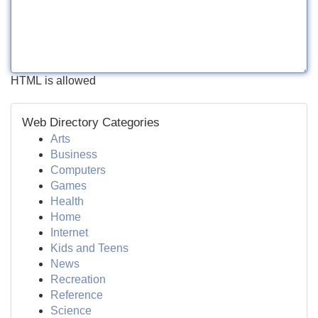
HTML is allowed
Web Directory Categories
Arts
Business
Computers
Games
Health
Home
Internet
Kids and Teens
News
Recreation
Reference
Science