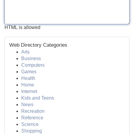
HTML is allowed
Web Directory Categories
Arts
Business
Computers
Games
Health
Home
Internet
Kids and Teens
News
Recreation
Reference
Science
Shopping