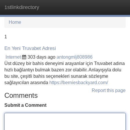
1stlinkdirectory
Tog
navi
Home
1
En Yeni Truvabet Adresi
Internet
303 days ago
antongmlj808986
Üst düzey bir bahis deneyimi arayanlar için Truvabet adına
hızlı bağlantıyı bulmak bazen zor olabilir. Anlayışıyla dolu
bu site, çeşitli bahis seçenekleri sunarak sözleşme
sağlayıcıları arasında
https://berniesbackyard.com/
Report this page
Comments
Submit a Comment