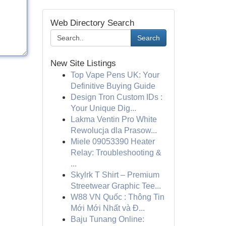
Web Directory Search
Search
New Site Listings
Top Vape Pens UK: Your
Definitive Buying Guide
Design Tron Custom IDs :
Your Unique Dig...
Lakma Ventin Pro White
Rewolucja dla Prasow...
Miele 09053390 Heater
Relay: Troubleshooting &
...
Skylrk T Shirt – Premium
Streetwear Graphic Tee...
W88 VN Quốc : Thông Tin
Mới Mới Nhất và Đ...
Baju Tunang Online: