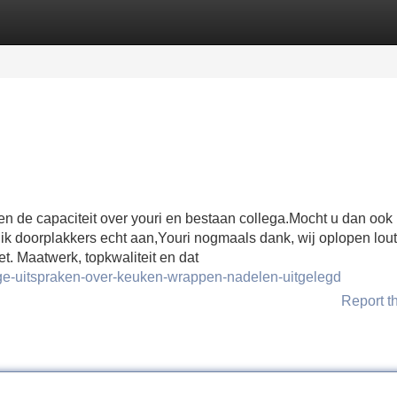
Categories
Register
Login
en de capaciteit over youri en bestaan collega.Mocht u dan ook
 ik doorplakkers echt aan,Youri nogmaals dank, wij oplopen lout
t. Maatwerk, topkwaliteit en dat
ige-uitspraken-over-keuken-wrappen-nadelen-uitgelegd
Report t