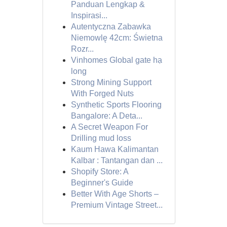
Panduan Lengkap &
Inspirasi...
Autentyczna Zabawka
Niemowlę 42cm: Świetna
Rozr...
Vinhomes Global gate hạ
long
Strong Mining Support
With Forged Nuts
Synthetic Sports Flooring
Bangalore: A Deta...
A Secret Weapon For
Drilling mud loss
Kaum Hawa Kalimantan
Kalbar : Tantangan dan ...
Shopify Store: A
Beginner's Guide
Better With Age Shorts –
Premium Vintage Street...