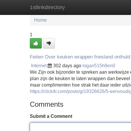
1stlinkdirectory
Home
New Site Listings
Add Site
Home
1
Feiten Over keuken wrappen friesland onthuld
Internet
302 days ago
logan515h8en0
We Zijn ook bijzonder te spreken aan werkwijze 
plan zijn de keuken te laten wrappen dan beveel
maar complimenten hoe strak het daar ieder uitzie
https://click4r.com/posts/g/19326626/5-eenvoud
Comments
Submit a Comment