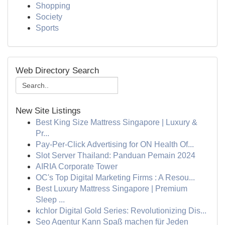
Shopping
Society
Sports
Web Directory Search
New Site Listings
Best King Size Mattress Singapore | Luxury &
Pr...
Pay-Per-Click Advertising for ON Health Of...
Slot Server Thailand: Panduan Pemain 2024
AIRIA Corporate Tower
OC's Top Digital Marketing Firms : A Resou...
Best Luxury Mattress Singapore | Premium
Sleep ...
kchlor Digital Gold Series: Revolutionizing Dis...
Seo Agentur Kann Spaß machen für Jeden