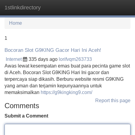
1stlinkdirectory
Tog
navi
Home
1
Bocoran Slot G9KING Gacor Hari Ini Aceh!
Internet
335 days ago
lorifvqm263733
Awas lewat kesempatan emas buat para pecinta game slot
di Aceh. Bocoran Slot G9KING Hari Ini gacor dan
terpercaya siap dikasih. Berburu website resmi G9KING
yang aman dan terjamin kepunyaannya untuk
memaksimalkan
https://g9kingking9.com/
Report this page
Comments
Submit a Comment