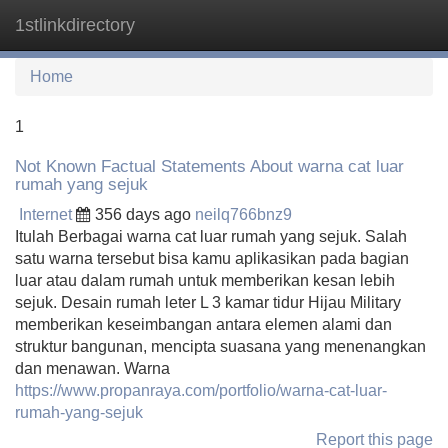
1stlinkdirectory
Tog
navi
Home
1
Not Known Factual Statements About warna cat luar
rumah yang sejuk
Internet
356 days ago
neilq766bnz9
Itulah Berbagai warna cat luar rumah yang sejuk. Salah
satu warna tersebut bisa kamu aplikasikan pada bagian
luar atau dalam rumah untuk memberikan kesan lebih
sejuk. Desain rumah leter L 3 kamar tidur Hijau Military
memberikan keseimbangan antara elemen alami dan
struktur bangunan, mencipta suasana yang menenangkan
dan menawan. Warna
https://www.propanraya.com/portfolio/warna-cat-luar-
rumah-yang-sejuk
Report this page