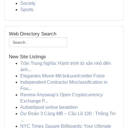
Society
Sports
Web Directory Search
New Site Listings
Trần Trung Nghĩa: Hành trình từ sân nhỏ đến
ánh...
Elegantes Movie Mit br&uuml;netter Fotze
Independent Contractor Misclassification in
Fou...
Review Anyswap's Open Cryptocurrency
Exchange P...
Aufstellpool online bestellen
Dự Đoán 3 Càng MB – Cầu Lô 100 : Thông Tin
...
NYC Times Square Billboards: Your Ultimate