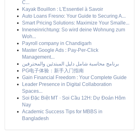
C...
Kayak Bouillon : L'Essentiel à Savoir
Auto Loans Fresno: Your Guide to Securing A...
Smart Pricing Solutions: Maximize Your Smalle...
Inneneinrichtung: So wird deine Wohnung zum
Woh...
Payroll company in Chandigarh
Master Google Ads : Pay-Per-Click
Management...
برنامج محاسبة شامل دليل المبتدئين والمحترفين
PG电子体验：新手入门指南
Gain Financial Freedom : Your Complete Guide
Leader Presence in Digital Collaboration
Spaces...
Soi Đặc Biệt MT · Soi Cầu 12H: Dự Đoán Hôm
Nay
Academic Success Tips for MBBS in
Bangladesh