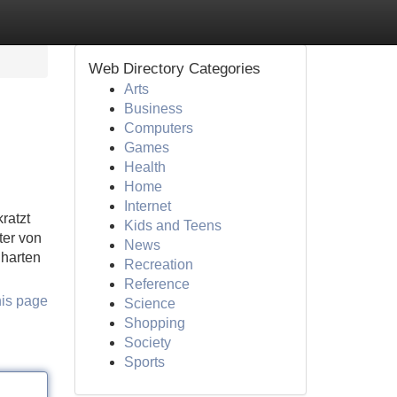
Web Directory Categories
Arts
Business
Computers
Games
Health
Home
Internet
ratzt
Kids and Teens
ter von
News
 harten
Recreation
Reference
his page
Science
Shopping
Society
Sports