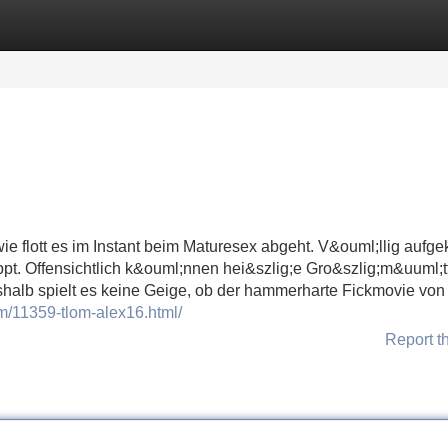
Categories
Register
Login
wie flott es im Instant beim Maturesex abgeht. V&ouml;llig aufgek
ppt. Offensichtlich k&ouml;nnen hei&szlig;e Gro&szlig;m&uuml;t
eshalb spielt es keine Geige, ob der hammerharte Fickmovie von
m/11359-tlom-alex16.html/
Report t