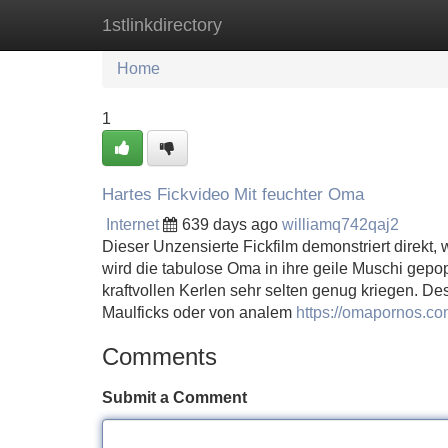
1stlinkdirectory
Home
New Site Listings
Add Site
Home
1
Hartes Fickvideo Mit feuchter Oma
Internet
639 days ago
williamq742qaj2
Dieser Unzensierte Fickfilm demonstriert direkt, 
wird die tabulose Oma in ihre geile Muschi gepo
kraftvollen Kerlen sehr selten genug kriegen. D
Maulficks oder von analem
https://omapornos.co
Comments
Submit a Comment