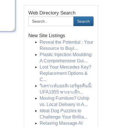
Web Directory Search
Search
New Site Listings
Reveal the Potential : Your
Resource to Buyi...
Plastic Injection Moulding:
A Comprehensive Gui...
Lost Your Mercedes Key?
Replacement Options &
C...
วิเคราะห์บอลลิเวอร์พูลคืนนี้:
UFA1955 พาเจาะลึก...
Moving Furniture? Uship
vs. Local Delivery in A...
Ideal Dog Puzzles to
Challenge Your Brillia...
Relaxing Massage At