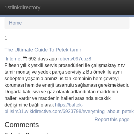
1stlinkdirectory
Tog
navi
Home
1
The Ultimate Guide To Petek tamiri
Internet
692 days ago
robertv097cpz8
Fifteen yıllık yetkili servis prosedürleri ile çalışmaktayız tv
tamir montaj ve yedek parça servisiyiz Bu örnek ile aynı
sebepten yaşam alanınızı ısıtan kombinin hem çevreyi
koruması hem de enerji tasarrufu sağlaması gerekmektedir.
Doğada katı, sıvı ve gaz olarak adlandırılan maddenin
halleri vardır ve maddenin halleri arasında sıcaklık
değişimine bağlı olarak
https://baltek-
bilisim31.wikidirective.com/6923798/everything_about_petek
Report this page
Comments