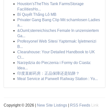
Houston'sTheThis Tank FarmsStorage
FacilitiesHo...
Bí Quyết Thắng Lô MB
Privater Gang Bang Clip Mit schamlosen Ladies
a...
&Ouml;sterreichisches Female In unzensiertem
Ga...
Profesyonel Web Sitesi Yaptırmak: İşletmenizi
B...
Clearahouse: Your Detailed Handbook to UK
Cl...
Narzędzia do Pieczenia i Formy do Ciasta:
Idea...
印度直邮药房：正品保障还是陷阱？
Meal Service at Panwell Railway Station : Yo...
Copyright © 2026 |
New Site Listings
|
RSS Feeds
Link