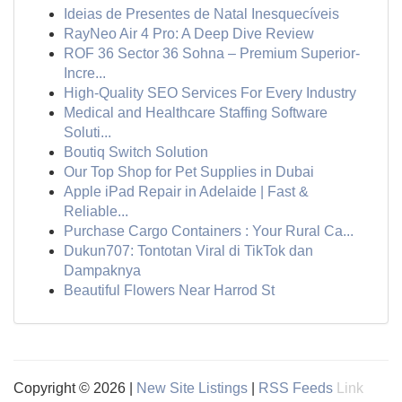
Ideias de Presentes de Natal Inesquecíveis
RayNeo Air 4 Pro: A Deep Dive Review
ROF 36 Sector 36 Sohna – Premium Superior-
Incre...
High-Quality SEO Services For Every Industry
Medical and Healthcare Staffing Software
Soluti...
Boutiq Switch Solution
Our Top Shop for Pet Supplies in Dubai
Apple iPad Repair in Adelaide | Fast &
Reliable...
Purchase Cargo Containers : Your Rural Ca...
Dukun707: Tontotan Viral di TikTok dan
Dampaknya
Beautiful Flowers Near Harrod St
Copyright © 2026 |
New Site Listings
|
RSS Feeds
Link