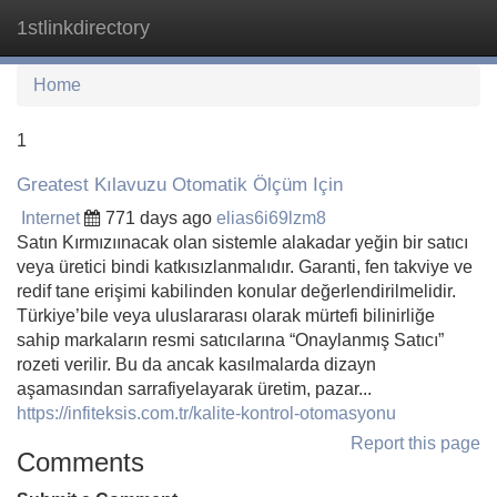
1stlinkdirectory
Tog
navi
Home
1
Greatest Kılavuzu Otomatik Ölçüm Için
Internet
771 days ago
elias6i69lzm8
Satın Kırmızıınacak olan sistemle alakadar yeğin bir satıcı
veya üretici bindi katkısızlanmalıdır. Garanti, fen takviye ve
redif tane erişimi kabilinden konular değerlendirilmelidir.
Türkiye’bile veya uluslararası olarak mürtefi bilinirliğe
sahip markaların resmi satıcılarına “Onaylanmış Satıcı”
rozeti verilir. Bu da ancak kasılmalarda dizayn
aşamasından sarrafiyelayarak üretim, pazar...
https://infiteksis.com.tr/kalite-kontrol-otomasyonu
Report this page
Comments