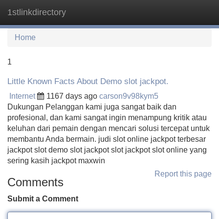
1stlinkdirectory
Tog
navi
Home
1
Little Known Facts About Demo slot jackpot.
Internet
1167 days ago
carson9v98kym5
Dukungan Pelanggan kami juga sangat baik dan
profesional, dan kami sangat ingin menampung kritik atau
keluhan dari pemain dengan mencari solusi tercepat untuk
membantu Anda bermain. judi slot online jackpot terbesar
jackpot slot demo slot jackpot slot jackpot slot online yang
sering kasih jackpot maxwin
Report this page
Comments
Submit a Comment