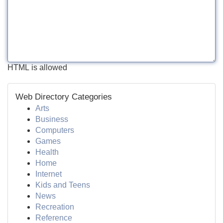
HTML is allowed
Web Directory Categories
Arts
Business
Computers
Games
Health
Home
Internet
Kids and Teens
News
Recreation
Reference